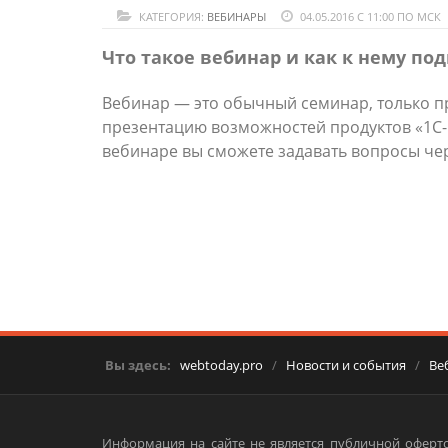
КАТЕГОРИЯ:
ВЕБИНАРЫ
04.05.2016 С 11:00 ПО МСК
Что такое вебинар и как к нему по
Вебинар — это обычный семинар, только п
презентацию возможностей продуктов «1С-Би
вебинаре вы сможете задавать вопросы че
Вы здесь:
webtoday.pro
/
Новости и события
/
Ве
Информация на сайте не является публичной оферто