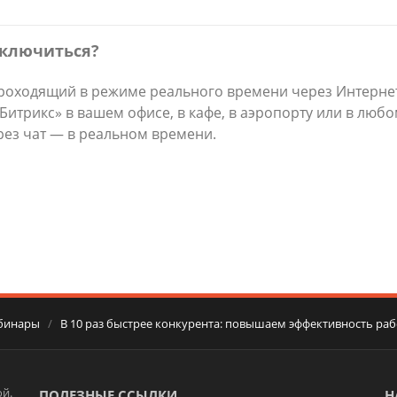
дключиться?
роходящий в режиме реального времени через Интернет
трикс» в вашем офисе, в кафе, в аэропорту или в любом
рез чат — в реальном времени.
бинары
/
В 10 раз быстрее конкурента: повышаем эффективность раб
й.
ПОЛЕЗНЫЕ ССЫЛКИ
Н