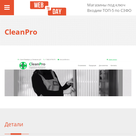
Магазины под ключ
Входим ТОП-5 по СЗФО
CleanPro
Детали