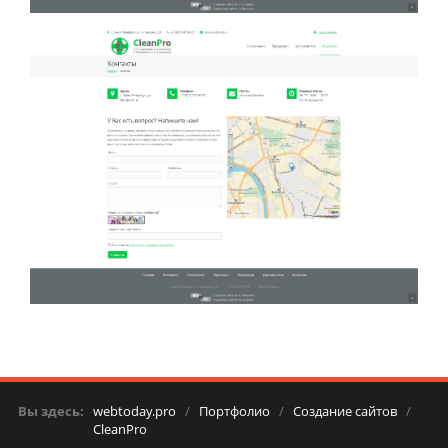
Вы здесь:
webtoday.pro
/
Портфолио
/
Создание сайтов
/
CleanPro