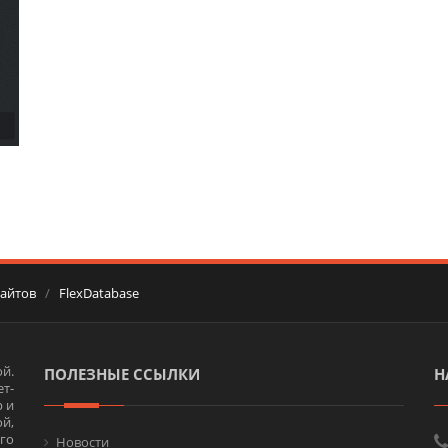
сайтов
/
FlexDatabase
й.
ПОЛЕЗНЫЕ ССЫЛКИ
Н
т-
 и
ой,
го
Новости