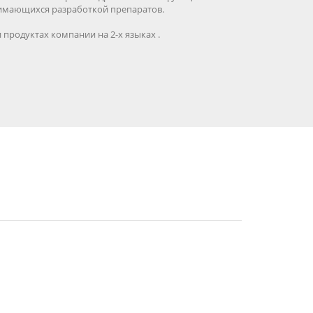
нимающихся разработкой препаратов.
продуктах компании на 2-х языках .