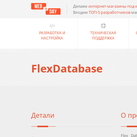
Делаем
интернет-магазины под 
Входим
ТОП-5 разработчиков
ма
РАЗРАБОТКА И
ТЕХНИЧЕСКАЯ
НАСТРОЙКА
ПОДДЕРЖКА
FlexDatabase
Детали
О пр
Flex Da