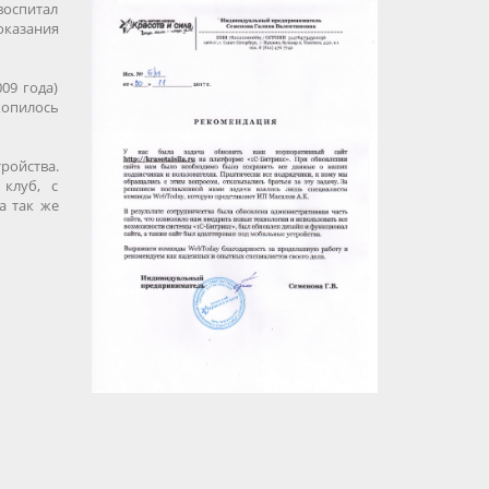
 воспитал
оказания
09 года)
копилось
ройства.
клуб, с
а так же