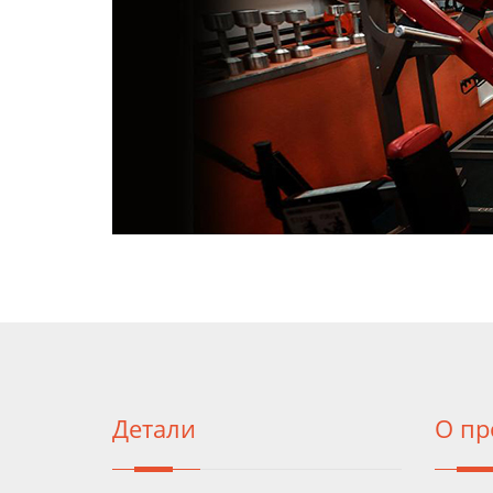
Детали
О пр