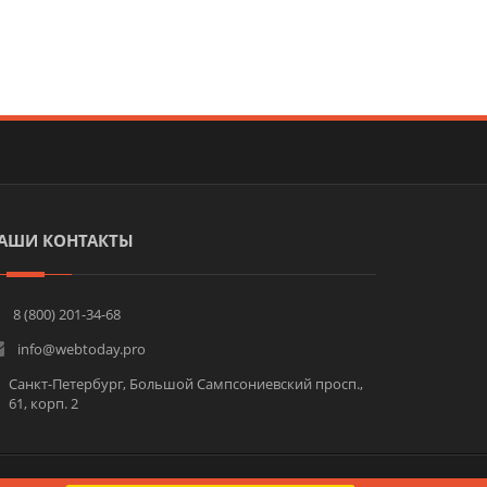
АШИ КОНТАКТЫ
8 (800) 201-34-68
info@webtoday.pro
Санкт-Петербург, Большой Сампсониевский просп.,
61, корп. 2