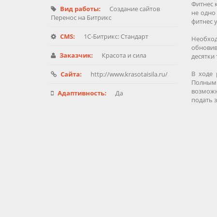
Фитнес к
Вид работы:
Создание сайтов
не одно
Перенос на Битрикс
фитнес у
CMS:
1C-Битрикс: Стандарт
Необход
обновив
Заказчик:
Красота и сила
десятки 
В ходе 
Сайта:
http://www.krasotaisila.ru/
Полным
возможн
Адаптивность:
Да
подать 