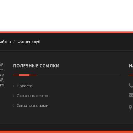
сайтов
/
Фитнес клуб
й.
ПОЛЕЗНЫЕ ССЫЛКИ
Н
т-
 и
ой,
го
Новости
Отзывы клиентов
Связаться с нами