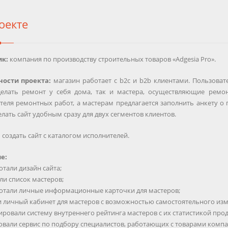
оекте
ик:
компания по производству строительных товаров «Adgesia Pro».
ности проекта:
магазин работает с b2c и b2b клиентами. Пользоват
делать ремонт у себя дома, так и мастера, осуществляющие ремо
теля ремонтных работ, а мастерам предлагается заполнить анкету о
лать сайт удобным сразу для двух сегментов клиентов.
:
создать сайт с каталогом исполнителей.
е:
отали дизайн сайта;
ли список мастеров;
ботали личные информационные карточки для мастеров;
ли личный кабинет для мастеров с возможностью самостоятельного изм
рировали систему внутреннего рейтинга мастеров с их статистикой про
зовали сервис по подбору специалистов, работающих с товарами комп