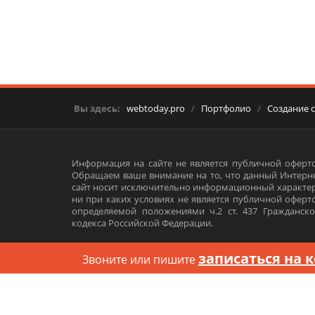
Вы здесь:
webtoday.pro
/
Портфолио
/
Создание 
Информация на сайте не является публичной оферто
Обращаем ваше внимание на то, что данный Интерне
сайт носит исключительно информационный характер
ни при каких условиях не является публичной оферт
определяемой положениями ч.2 ст. 437 Гражданско
кодекса Российской Федерации.
Согласие на обработку персональных данных
записаться на 
Звоните
или пишите