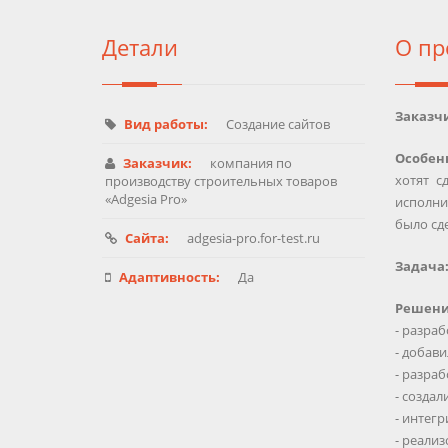
Детали
О пр
Заказч
Вид работы:
Создание сайтов
Особен
Заказчик:
компания по
хотят с
производству строительных товаров
«Adgesia Pro»
исполни
было сде
Сайта:
adgesia-pro.for-test.ru
Задача
Адаптивность:
Да
Решени
- разраб
- добави
- разра
- созда
- интег
- реали