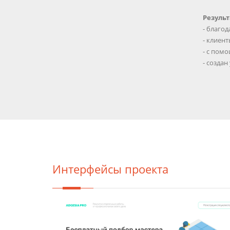
Результ
- благо
- клиен
- с пом
- создан
Интерфейсы проекта