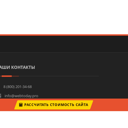
АШИ КОНТАКТЫ
8 (800) 201-34-68
info@webtoday.pro
РАСCЧИТАТЬ СТОИМОСТЬ САЙТА
Санкт-Петербург, Большой Сампсониевский просп.,
61, корп. 2