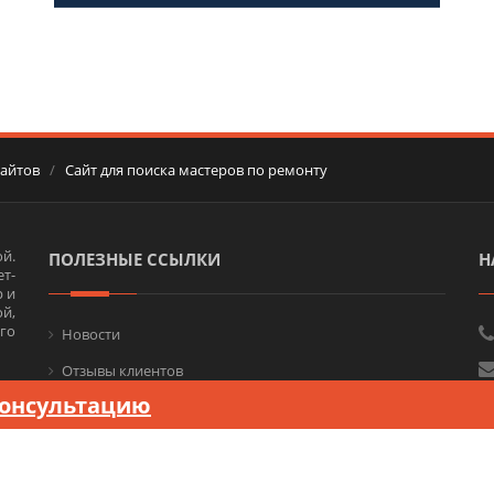
сайтов
/
Сайт для поиска мастеров по ремонту
й.
ПОЛЕЗНЫЕ ССЫЛКИ
Н
т-
 и
ой,
го
Новости
Отзывы клиентов
консультацию
Связаться с нами