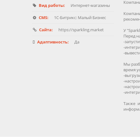
Компания
Вид работы:
Интернет-магазины
Компани
CMS:
1C-Битрикс: Малый Бизнес
рекомен
Сайта:
https://sparkling.market
У "Spark
Перед на
-запусти
Адаптивность:
Да
-интегри
-вывест
Мы разб
время у
-выгрузи
-настро
-настро
-интегр
Также и
информа