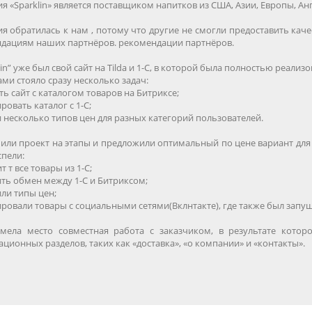
 «Sparklin» является поставщиком напитков из США, Азии, Европы, Анг
я обратилась к нам , потому что другие не смогли предоставить кач
дациям наших партнёров. рекомендации партнёров.
lin” уже был свой сайт на Tilda и 1-С, в которой была полностью реализо
ми стояло сразу несколько задач:
ть сайт с каталогом товаров на Битриксе;
ровать каталог с 1-С;
и несколько типов цен для разных категорий пользователей.
или проект на этапы и предложили оптимальный по цене вариант для з
спели:
т т все товары из 1-С;
ить обмен между 1-С и Битриксом;
или типы цен;
ировали товары с социальными сетями(Вклнтакте), где также был запу
мела место совместная работа с заказчиком, в результате кото
ционных разделов, таких как «доставка», «о компании» и «контакты».