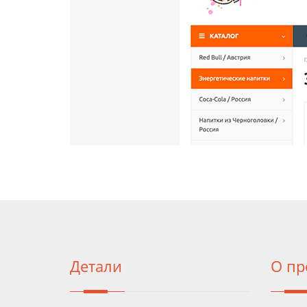
Детали
О пр