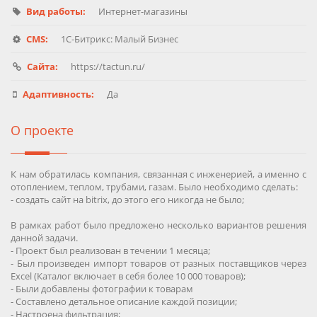
Вид работы:
Интернет-магазины
CMS:
1C-Битрикс: Малый Бизнес
Сайта:
https://tactun.ru/
Адаптивность:
Да
О проекте
К нам обратилась компания, связанная с инженерией, а именно с
отоплением, теплом, трубами, газам. Было необходимо сделать:
- создать сайт на bitrix, до этого его никогда не было;
В рамках работ было предложено несколько вариантов решения
данной задачи.
- Проект был реализован в течении 1 месяца;
- Был произведен импорт товаров от разных поставщиков через
Excel (Каталог включает в себя более 10 000 товаров);
- Были добавлены фотографии к товарам
- Составлено детальное описание каждой позиции;
- Настроена фильтрация;