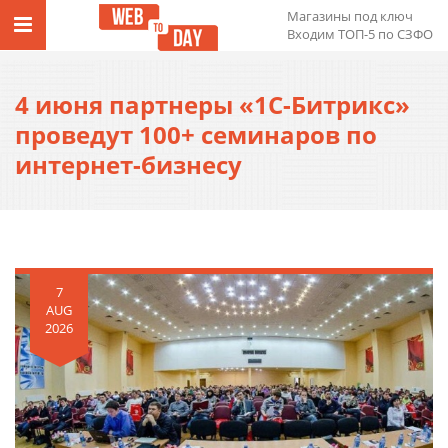
Магазины под ключ
Входим ТОП-5 по СЗФО
4 июня партнеры «1С-Битрикс»
проведут 100+ семинаров по
интернет-бизнесу
7
AUG
2026