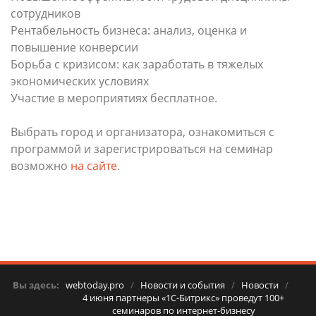
сотрудников
Рентабельность бизнеса: анализ, оценка и
повышение конверсии
Борьба с кризисом: как заработать в тяжелых
экономических условиях
Участие в мероприятиях бесплатное.
Выбрать город и организатора, ознакомиться с
программой и зарегистрироваться на семинар
возможно
на сайте
.
Вы здесь:
webtoday.pro
/
Новости и события
/
Новости
/
4 июня партнеры «1С-Битрикс» проведут 100+
семинаров по интернет-бизнесу