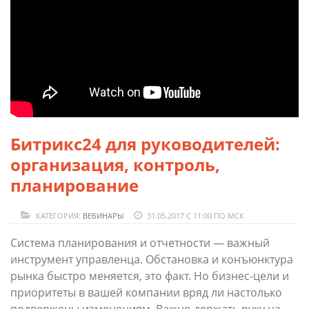
Битрикс24 для руководителей:
организация, контроль,
планирование
КАТЕГОРИЯ:
ВЕБИНАРЫ
31.05.2017 С 11:00 ПО МСК
Система планирования и отчетности — важный
инструмент управленца. Обстановка и конъюнктура
рынка быстро меняется, это факт. Но бизнес-цели и
приоритеты в вашей компании вряд ли настолько