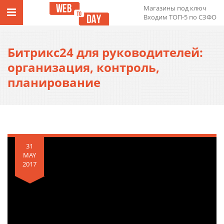
Магазины под ключ
Входим ТОП-5 по СЗФО
Битрикс24 для руководителей:
организация, контроль,
планирование
31
MAY
2017