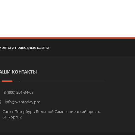
секреты и подводные камни
АШИ КОНТАКТЫ
8 (800) 201-34-68
info@webtoday.pro
Санкт-Петербург, Большой Сампсониевский просп.,
61, корп. 2