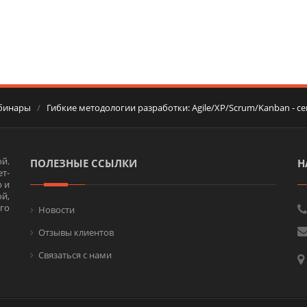
бинары
/
Гибкие методологии разработки: Agile/XP/Scrum/Kanban - 
й.
ПОЛЕЗНЫЕ ССЫЛКИ
Н
т-
 и
ой,
го
Новости
Отзывы клиентов
Связаться с нами