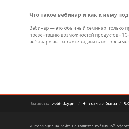
Что такое вебинар и как к нему по
Вебинар — это обычный семинар, только п
презентацию возможностей продуктов «1С-Би
вебинаре вы сможете задавать вопросы че
Вы здесь:
webtoday.pro
/
Новости и события
/
Ве
Информация на сайте не является публичной оферто