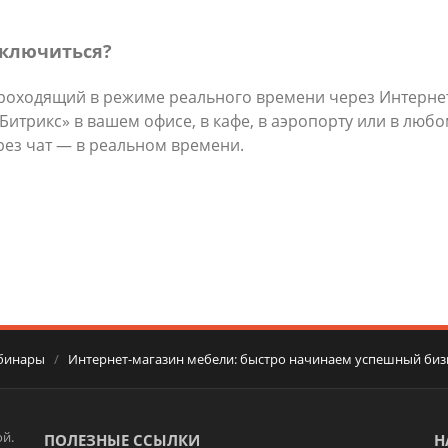
дключиться?
роходящий в режиме реального времени через Интернет
трикс» в вашем офисе, в кафе, в аэропорту или в любом
рез чат — в реальном времени.
бинары
/
Интернет-магазин мебели: быстро начинаем успешный биз
й.
ПОЛЕЗНЫЕ ССЫЛКИ
Н