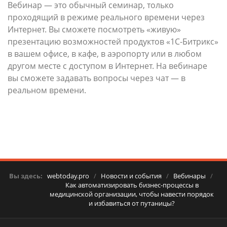
Вебинар — это обычный семинар, только
проходящий в режиме реального времени через
Интернет. Вы сможете посмотреть «живую»
презентацию возможностей продуктов «1С-Битрикс»
в вашем офисе, в кафе, в аэропорту или в любом
другом месте с доступом в Интернет. На вебинаре
вы сможете задавать вопросы через чат — в
реальном времени.
Вы здесь:
webtoday.pro
/
Новости и события
/
Вебинары
/
Как автоматизировать бизнес-процессы в
медицинской организации, чтобы навести порядок
и избавиться от путаницы?