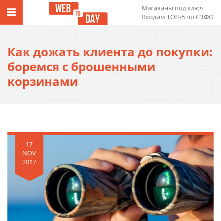
Магазины под ключ
Входим ТОП-5 по СЗФО
Как дожать клиента до покупки:
боремся с брошенными
корзинами
17
NOV
2017