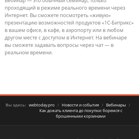
Вебинар — это обычный семинар, только
проходящий в режиме реального времени через
Интернет. Вы сможете посмотреть «живую»
презентацию возможностей продуктов «1С-Битрикс»
в вашем офисе, в кафе, в аэропорту или в любом
другом месте с доступом в Интернет. На вебинаре
вы сможете задавать вопросы через чат — в
реальном времени.
Вы здесь:
webtoday.pro
/
Новости и события
/
Вебинары
/
Как дожать клиента до покупки: боремся с
брошенными корзинами