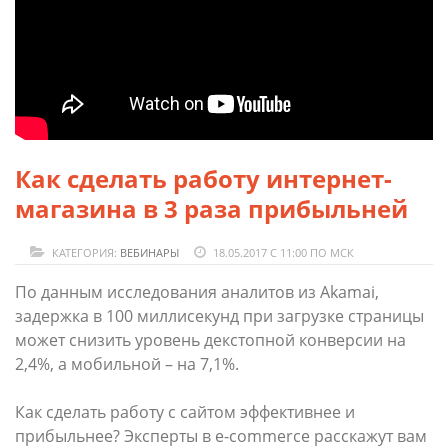
Как сделать работу интернет-
магазина в 3 раза прибыльней
КАТЕГОРИЯ:
ВЕБИНАРЫ
18.05.2017 С 11:00 ПО МСК
По данным исследования аналитов из Akamai,
задержка в 100 миллисекунд при загрузке страницы
может снизить уровень декстопной конверсии на
2,4%, а мобильной – на 7,1%.
Как сделать работу с сайтом эффективнее и
прибыльнее? Эксперты в e-commerce расскажут вам