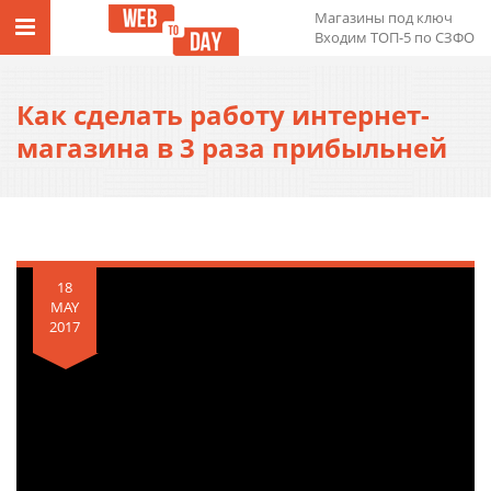
Магазины под ключ
Входим ТОП-5 по СЗФО
Как сделать работу интернет-
магазина в 3 раза прибыльней
18
MAY
2017