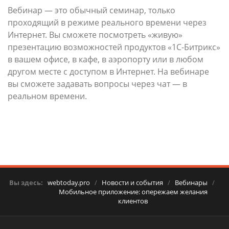
Вебинар — это обычный семинар, только
проходящий в режиме реального времени через
Интернет. Вы сможете посмотреть «живую»
презентацию возможностей продуктов «1С-Битрикс»
в вашем офисе, в кафе, в аэропорту или в любом
другом месте с доступом в Интернет. На вебинаре
вы сможете задавать вопросы через чат — в
реальном времени.
Вы здесь:
webtoday.pro
/
Новости и события
/
Вебинары
/
Мобильное приложение: опережаем желания
клиентов