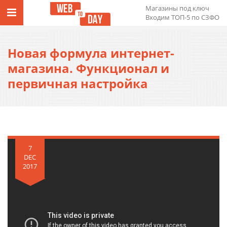
Магазины под ключ
Входим ТОП-5 по СЗФО
Новая формула интернет-
магазина. Функционал и
первичная настройка
7
DEC
2017