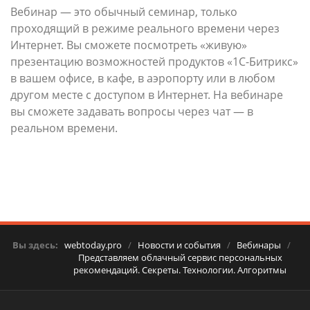
Вебинар — это обычный семинар, только
проходящий в режиме реального времени через
Интернет. Вы сможете посмотреть «живую»
презентацию возможностей продуктов «1С-Битрикс»
в вашем офисе, в кафе, в аэропорту или в любом
другом месте с доступом в Интернет. На вебинаре
вы сможете задавать вопросы через чат — в
реальном времени.
Вы здесь:
webtoday.pro
/
Новости и события
/
Вебинары
/
Представляем облачный сервис персональных
рекомендаций. Секреты. Технологии. Алгоритмы