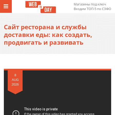
Магазины под ключ
Входим ТОП-5 по СЗФО
Сайт ресторана и службы
доставки еды: как создать,
продвигать и развивать
8
AUG
2026