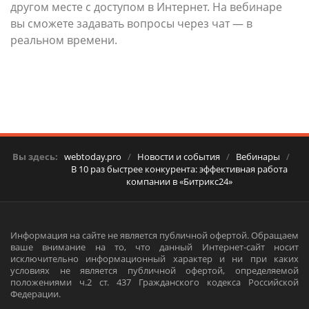
другом месте с доступом в Интернет. На вебинаре
вы сможете задавать вопросы через чат — в
реальном времени.
Вы здесь:
webtoday.pro
/
Новости и события
/
Вебинары
/
В 10 раз быстрее конкурента: эффективная работа
компании в «Битрикс24»
Информация на сайте не является публичной офертой. Обращаем
ваше внимание на то, что данный Интернет-сайт носит
исключительно информационный характер и ни при каких
условиях не является публичной офертой, определяемой
положениями ч.2 ст. 437 Гражданского кодекса Российской
Федерации.