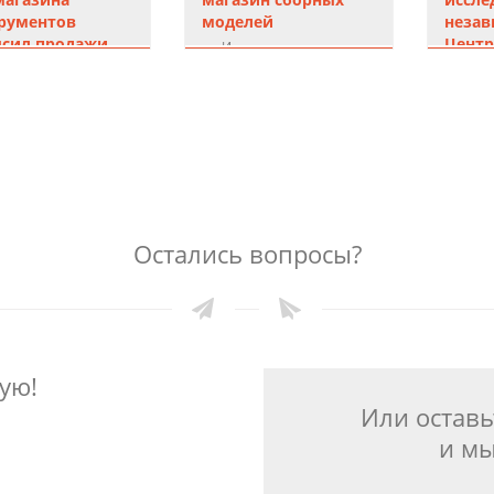
моделей
рументов
незав
сил продажи
Центр
Интернет-магазины
им. А
тернет-магазины
Остались вопросы?
ую!
Или оставь
и мы