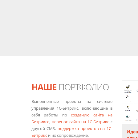
НАШЕ
ПОРТФОЛИО
Выполненные проекты на системе
управления 1С-Битрикс, включающие в
себя работы по
созданию сайта на
Битриксе
,
перенос сайта на 1С-Битрикс
с
другой CMS,
поддержка проектов на 1С-
т клиники «На
Сайт гостиницы
Идеа
Битрикс
и их сопровождение.
ровье»
«Араз Палас»
для 