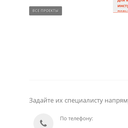
инст
еренос на Битрикс
Создание сайтов
ВСЕ ПРОЕКТЫ
повы
Ин
Задайте их специалисту напрям
По телефону: