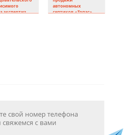
автономных
исимого
Инте
септиков «Топас»
а экспертиз
.Бенуа
Создание сайтов
Поддержка
те свой номер телефона
 свяжемся с вами