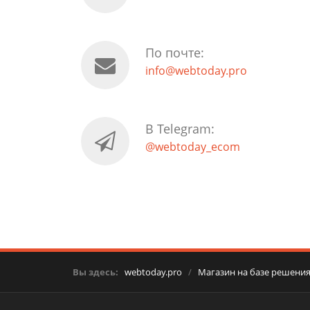
По почте:
info@webtoday.pro
В Telegram:
@webtoday_ecom
Вы здесь:
webtoday.pro
/
Магазин на базе решени