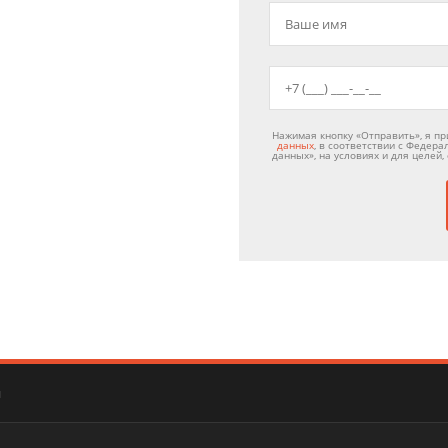
Нажимая кнопку «Отправить», я п
данных
, в соответствии с Федер
данных», на условиях и для целей
я